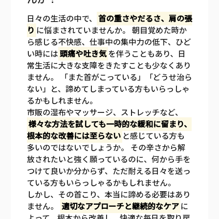
日々の生活の中で、
首の重さやだるさ、肩の張
り
に悩まされていませんか。 朝目覚めた時か
ら感じる不快感、仕事中の集中力の低下、ひど
い時には
頭痛や吐き気
を伴うこともあり、日
常生活に大きな支障をきたすことも少なくあり
ません。 「また首がこっている」「どうせ治ら
ない」と、諦めてしまっている方もいらっしゃ
るかもしれません。
市販の湿布やマッサージ、ストレッチなど、
様々な方法を試しても一時的な緩和に留まり、
根本的な改善には至らない
と感じている方も
多いのではないでしょうか。 その辛さから解
放されたいと強く願っているのに、何から手を
つけて良いか分からず、ただ耐える日々を送っ
ている方もいらっしゃるかもしれません。
しかし、その首こり、本当に諦める必要はあり
ません。
適切なアプローチと継続的なケア
に
よって、根本から改善し、快適な毎日を取り戻