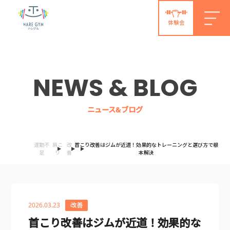
体験会
NEWS & BLOG
ニュース&ブログ
運動不
肩こ
改
首こり改善はジムが近道！効果的なトレーニングと選び方で根
足
り
善
本解決
2026.03.23
改善
首こり改善はジムが近道！効果的な