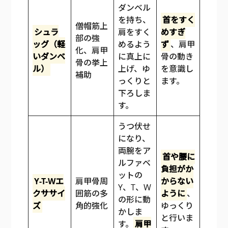
ダンベル
を持ち、
首をすく
僧帽筋上
シュラ
肩をすく
めすぎ
部の強
ッグ（軽
めるよう
ず
、肩甲
化、肩甲
いダンベ
に真上に
骨の動き
骨の挙上
ル）
上げ、ゆ
を意識し
補助
っくりと
ます。
下ろしま
す。
うつ伏せ
になり、
両腕をア
首や腰に
ルファベ
負担がか
ットの
Y-T-Wエ
肩甲骨周
からない
Y、T、W
クササイ
囲筋の多
ように
、
の形に動
ズ
角的強化
ゆっくり
かしま
と行いま
す。
肩甲