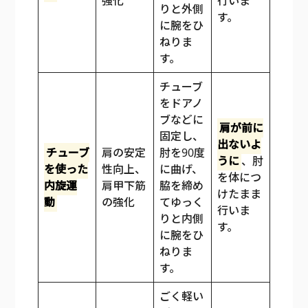
強化
行いま
りと外側
す。
に腕をひ
ねりま
す。
チューブ
をドアノ
ブなどに
肩が前に
固定し、
出ないよ
チューブ
肩の安定
肘を90度
うに
、肘
を使った
性向上、
に曲げ、
を体につ
内旋運
肩甲下筋
脇を締め
けたまま
動
の強化
てゆっく
行いま
りと内側
す。
に腕をひ
ねりま
す。
ごく軽い