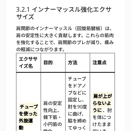
3.2.1 インナーマッスル強化エクサ
サイズ
肩関節のインナーマッスル（回旋筋腱板）は、
肩の安定性に大きく貢献します。これらの筋肉
を強化することで、肩関節のブレが減り、痛み
の軽減につながります。
エクササ
目的
方法
注意点
イズ名
チューブ
をドアノ
ブなどに
肩が上が
固定し、
肩の安定
らないよ
チューブ
肘を90度
性向上、
うに
、肘
を使った
に曲げ、
棘下筋・
を体につ
外旋運
脇を締め
小円筋の
けたまま
動
てゆっく