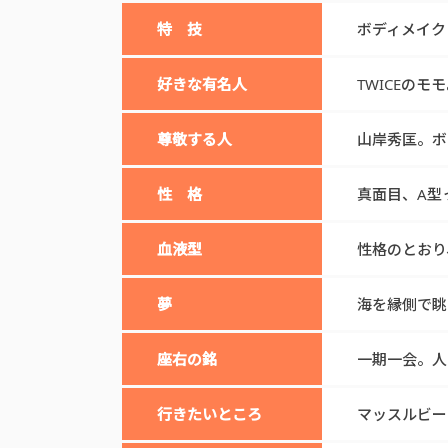
特 技
ボディメイク
好きな有名人
TWICEの
尊敬する人
山岸秀匡。ボ
性 格
真面目、A型
血液型
性格のとおり
夢
海を縁側で眺
座右の銘
一期一会。人
行きたいところ
マッスルビー