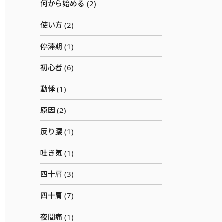
何から始める (2)
使い方 (2)
停滞期 (1)
初心者 (6)
動悸 (1)
原因 (2)
反り腰 (1)
吐き気 (1)
四十肩 (3)
四十肩 (7)
夜間痛 (1)