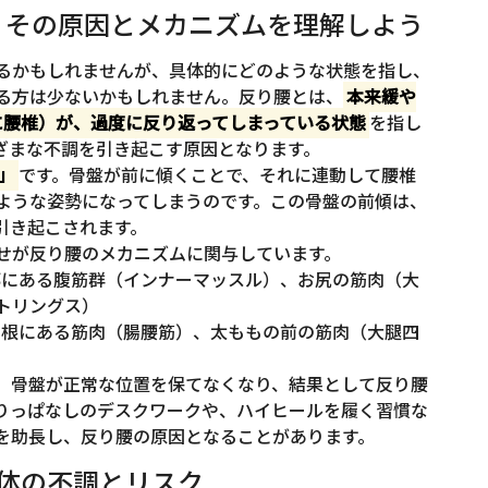
る？その原因とメカニズムを理解しよう
るかもしれませんが、具体的にどのような状態を指し、
る方は少ないかもしれません。反り腰とは、
本来緩や
に腰椎）が、過度に反り返ってしまっている状態
を指し
ざまな不調を引き起こす原因となります。
」
です。骨盤が前に傾くことで、それに連動して腰椎
ような姿勢になってしまうのです。この骨盤の前傾は、
引き起こされます。
せが反り腰のメカニズムに関与しています。
部にある腹筋群（インナーマッスル）、お尻の筋肉（大
トリングス）
け根にある筋肉（腸腰筋）、太ももの前の筋肉（大腿四
、骨盤が正常な位置を保てなくなり、結果として反り腰
りっぱなしのデスクワークや、ハイヒールを履く習慣な
を助長し、反り腰の原因となることがあります。
す体の不調とリスク