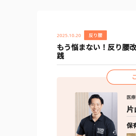
2025.10.20
反り腰
もう悩まない！反り腰
践
医療
片
保