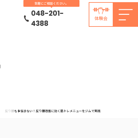
気軽にご相談ください。
048-201-
体験会
4388
G
反り腰
もう悩まない！反り腰改善に効く筋トレメニューをジムで実践