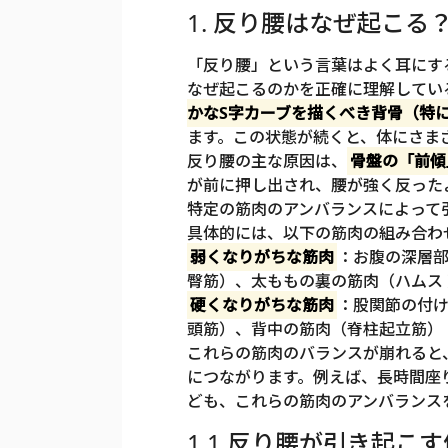
1. 反り腰はなぜ起こ
「反り腰」という言葉はよく耳にす
なぜ起こるのかを正確に理解してい
かなS字カーブを描くべき背骨（特
ます。この状態が続くと、体にさま
反り腰の主な原因は、
骨盤の「前傾
が前に押し出され、腰が強く反った
特定の筋肉のアンバランスによって
具体的には、以下の筋肉の組み合わ
弱くなりがちな筋肉
：お腹の深層
臀筋）、太ももの裏の筋肉（ハムス
硬くなりがちな筋肉
：股関節の付
頭筋）、背中の筋肉（脊柱起立筋）
これらの筋肉のバランスが崩れると
につながります。例えば、長時間座
ども、これらの筋肉のアンバランス
1.1 反り腰が引き起こ